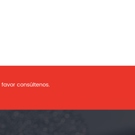
 favor consúltenos.