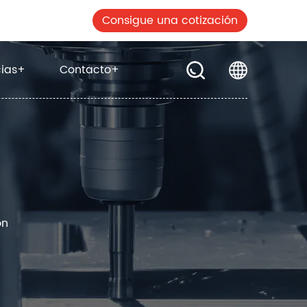
Consigue una cotización
cias
+
Contacto
+
ón