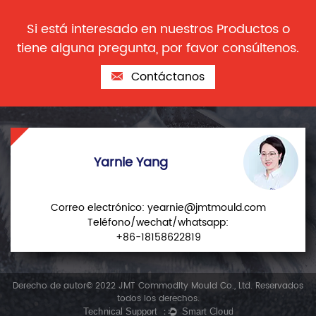
Si está interesado en nuestros Productos o
tiene alguna pregunta, por favor consúltenos.
Contáctanos
Yarnie Yang
Correo electrónico:
yearnie@jmtmould.com
Teléfono/wechat/whatsapp:
+86-18158622819
Derecho de autor© 2022 JMT Commodity Mould Co., Ltd. Reservados
todos los derechos.