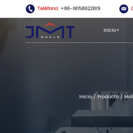
Teléfono:
+86-18158622819
Inicio
+
Inicio
/
Producto
/
Mol