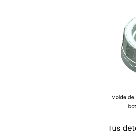
es de
Molde de plástico para tapas de
Mol
botellas deportivas
Tus det