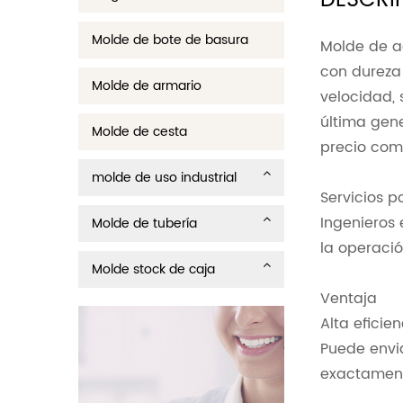
DESCRI
Molde de bote de basura
Molde de a
con dureza 
Molde de armario
velocidad,
última gene
Molde de cesta
precio comp
molde de uso industrial
Servicios p
Ingenieros
Molde de tubería
la operació
Molde stock de caja
Ventaja
Alta eficie
Puede envi
exactament