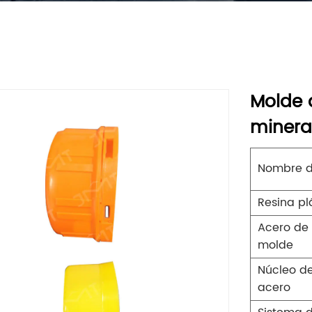
Molde 
mineral
Nombre d
Resina pl
Acero de 
molde
Núcleo d
acero