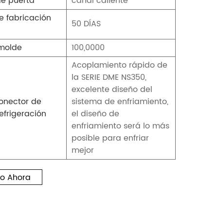
de puerta
canal caliente
 fabricación
50 DÍAS
 molde
100,0000
Acoplamiento rápido de
la SERIE DME NS350,
excelente diseño del
onector de
sistema de enfriamiento,
refrigeración
el diseño de
enfriamiento será lo más
posible para enfriar
mejor
o Ahora