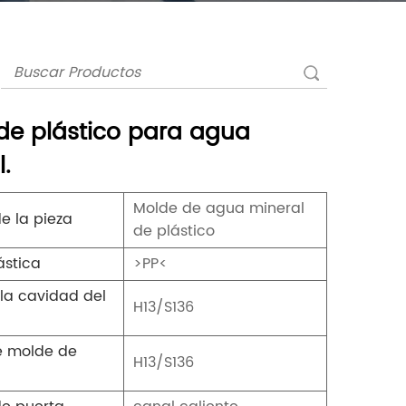
de plástico para agua
.
Molde de agua mineral
e la pieza
de plástico
ástica
>PP<
la cavidad del
H13/S136
e molde de
H13/S136