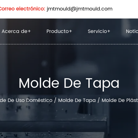
Correo electrónico:
jmtmould@jmtmould.com
Acerca de
+
Producto
+
Servicio
+
Noti
Molde De Tapa
de De Uso Doméstico
/
Molde De Tapa
/
Molde De Plást