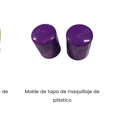
illaje de
Molde de plástico para agua
M
mineral.