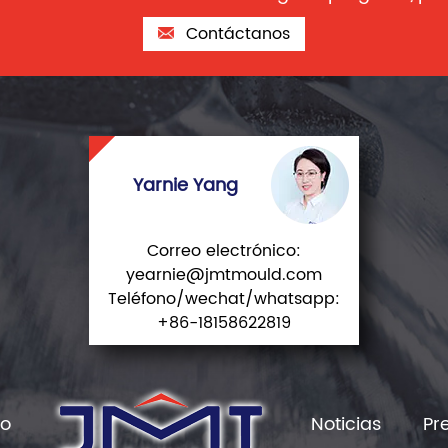
Contáctanos
Yarnie Yang
Correo electrónico:
yearnie@jmtmould.com
Teléfono/wechat/whatsapp:
+86-18158622819
io
Noticias
Pr