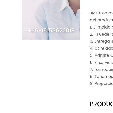
JMT Commod
del product
1. El molde
+86-18158622819
2. ¿Puede l
3. Entrega 
4. Cantidad
5. Admite 
6. El servic
7. Los requi
8. Tenemos 
9. Proporci
PRODU